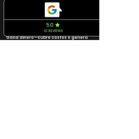
Propietarios de Segunda
Vivienda en Florida
¿Por qué pagar almacenamiento y
mantenimiento cuando estás fuera?
Gana dinero—cubre costos o genera
ingresos extra. Envíanos tu itinerario;
tendremos tu auto listo al regresar.
Viajeros de Tampa Bay
¿Vuelas a menudo? Evita rentar autos
—tu vehículo estará listo. Alquílalo
cuando no lo uses para cubrir costos o
ganar más.